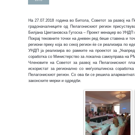
На 27.07.2018 година во Битола, Советот за развој на П
градоначалниците од Пелагонискиот регион присуствува
Билјана Цветановска Гугоска – Проект менаџер во УНДП и
Покрај тековните точки на дневен ред беше ставена и то
региони преку која во секој регион ќе се реализира по е
УНДП ја реализира во рамките на проектот за „Унапре
соработка со Министерство за локална самоуправа на Р
Членовите на Советот за развој на Пелагонискиот пл
искористат за регионално со меѓуопштинска соработк
Пелагонискиот регион. Со ова би се решила алармантнат
законските мерки и одредби.