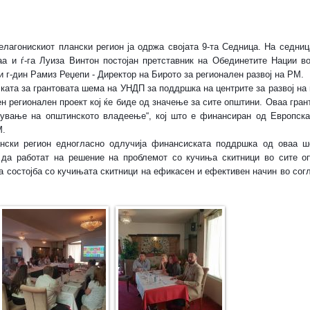
елагонискиот плански регион ја одржа својата 9-та Седница. На седниц
а и ѓ-га Луиза Винтон постојан претставник на Обединетите Нации во
 г-дин Рамиз Реџепи - Директор на Бирото за регионален развој на РМ.
чката за грантовата шема на УНДП за п
оддршка на центрите за развој на
ден регионален проект кој ќе биде од значење за сите општини. Оваа гра
дување на општинското владеење“, кој што е финансиран од Европска 
М.
ански регион едногласно одлучија финансиската поддршка од оваа ш
а да работат на решение на проблемот со кучиња скитници во сите о
а состојба со кучињата скитници на ефикасен и ефективен начин во сог