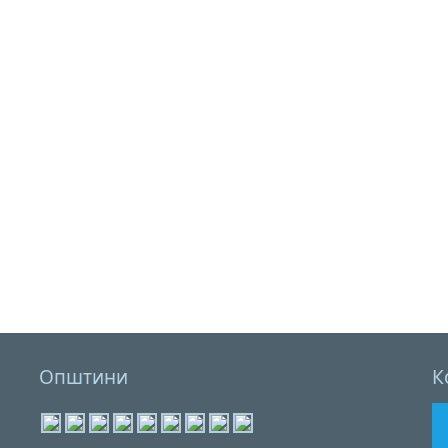
Општини
К