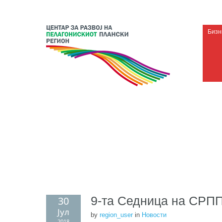
Бизн
9-та Седница на СРП
30
Јул
by
region_user
in
Новости
2018