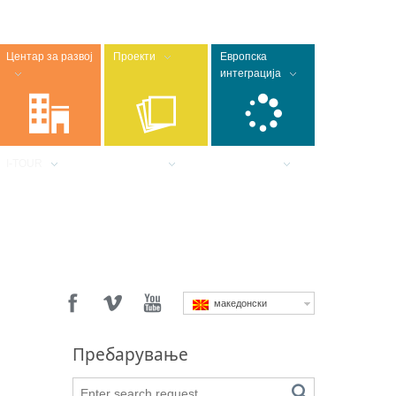
Центар за развој
Проекти
Европска
интеграција
I-TOUR
J-CROSS
SmartRural
македонски
Пребарување