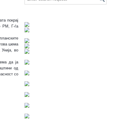
ата покрај
Работен состанок J-CROSS
 РМ, Г-ѓа
Зголемување на можностите за развој на
туризмот преку искористување на
 планските
постоечките ресурси - I-TOUR
нтова шема
Унија, во
РЕГИОНАЛНИ ФОРУМИ ВО ПЕЛАГОНИЈА
ема да ја
Втор оглас за ангажирање на проектен
пштини од
координатор за J-CROSS
ласност со
Оглас за ангажирање на проектен
координатор за проектот J-CROSS
Заменик Амбасадорот на Јапонија во
Република Македонија г-дин Хидеаки
Мачида во посета на Центарот за развој на
Пелагонискиот плански регион
9-та Седница на СРППР