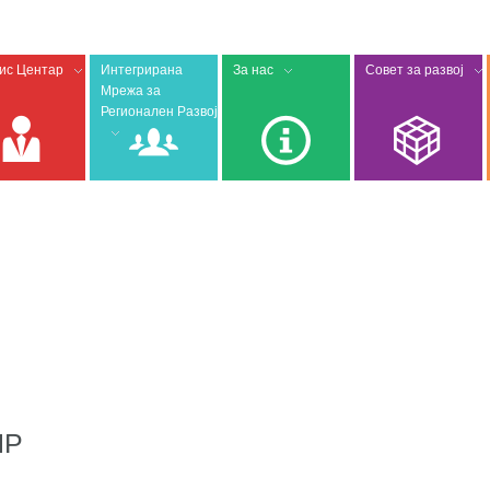
ис Центар
Интегрирана
За нас
Совет за развој
Мрежа за
Регионален Развој
ПР