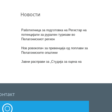
Посета на амбасадорот на ЕУ во ЗОО
Битола
Новости
Промоција на Пелагонија како дестинација
за активен туризам
Работилница за подготовка на Регистар на
потенцијали за рурален туризам во
Пелагонискиот регион
Нов ровокопач за превенција од поплави за
Пелагониските општини
Јавни расправи за „Студија за оцена на
влијанието врз животната средина за
Интегриран систем за управување со цврст
отпад (ИСУЦО)“
6 НОВИ ПРОЕКТИ ЗА ПЕЛАГОНИСКИОТ
РЕГИОН
онтакт