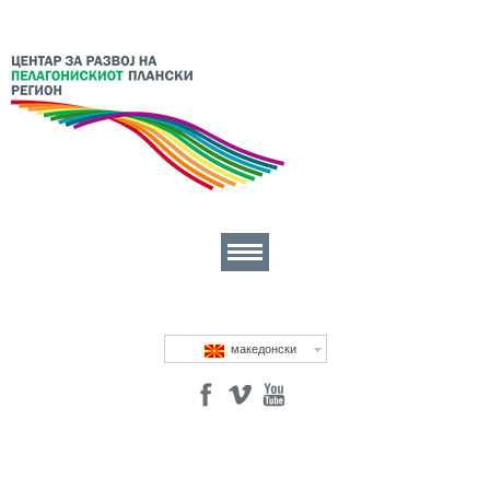
Бизнис Центар
македонски
Интегрирана Мрежа за Регионален Развој
За нас