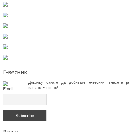
Работен состанок J-CROSS
Е-весник
Зголемување на можностите за развој на туризмот преку
Доколку сакате да добивате е-весник, внесете ја
искористување на постоечките ресурси - I-TOUR
вашата Е-пошта!
Email
РЕГИОНАЛНИ ФОРУМИ ВО ПЕЛАГОНИЈА
Втор оглас за ангажирање на проектен координатор за J-CROSS
Оглас за ангажирање на проектен координатор за проектот J-
CROSS
Заменик Амбасадорот на Јапонија во Република Македонија г-дин