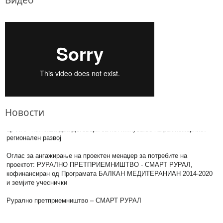
Видео
Хидеаки Мачида во посета на Центарот за развој на Пелагонискиот
плански регион
9-та Седница на СРППР
5 Нови регионални проекти во Пелагонискиот регион
Втор оглас за ангажирање на проектен координатор
Оглас за ангажирање на проектен менаџер
Пуштен во употреба новиот модерен пазар во Демир Хисар
Новости
ЦРППР потпиша два Договори за поттикнување на рамномерниот
регионален развој
Оглас за ангажирање на проектен менаџер за потребите на
проектот: РУРАЛНО ПРЕТПРИЕМНИШТВО - СМАРТ РУРАЛ,
кофинансиран од Програмата БАЛКАН МЕДИТЕРАНИАН 2014-2020
и земјите учеснички
Рурално претприемништво – СМАРТ РУРАЛ
Посета на амбасадорот на ЕУ во ЗОО Битола