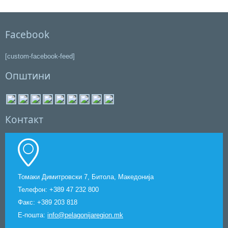
Промоција на Пелагонија како дестинација за активен туризам
Работилница за подготовка на Регистар на потенцијали за рурален
Facebook
туризам во Пелагонискиот регион
Нов ровокопач за превенција од поплави за Пелагониските општини
[custom-facebook-feed]
Општини
Јавни расправи за „Студија за оцена на влијанието врз животната
средина за Интегриран систем за управување со цврст отпад
(ИСУЦО)“
6 НОВИ ПРОЕКТИ ЗА ПЕЛАГОНИСКИОТ РЕГИОН
Контакт
Томаки Димитровски 7, Битола,
Македонија
Телефон: +389 47 232 800
Факс: +389 203 818
Е-пошта:
info@pelagonijaregion.mk