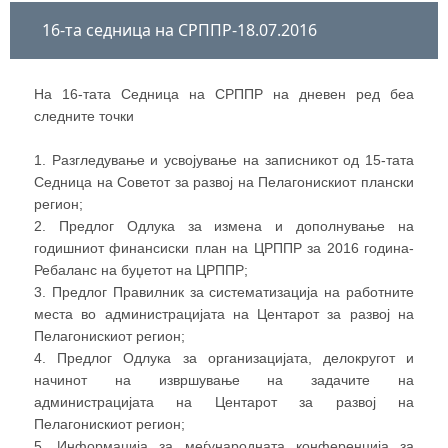
Совет за развој
16-та седница на СРППР-18.07.2016
Центар за развој
На 16-тата Седница на СРППР на дневен ред беа
следните точки
Проекти
1. Разгледување и усвојување на записникот од 15-тата
Седница на Советот за развој на Пелагонискиот плански
регион;
Европска интеграција
2. Предлог Одлука за измена и дополнување на
годишниот финансиски план на ЦРППР за 2016 година-
I-TOUR
Ребаланс на буџетот на ЦРППР;
3. Предлог Правилник за систематизација на работните
места во администрацијата на Центарот за развој на
J-CROSS
Пелагонискиот регион;
4. Предлог Одлука за организацијата, делокругот и
начинот на извршување на задачите на
SmartRural
администрацијата на Центарот за развој на
Пелагонискиот регион;
5. Информација за меѓународната конференција за